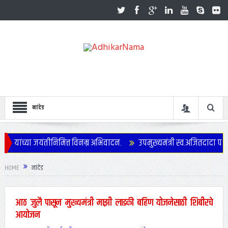
नांदेड
 यांच्या जयंतीनिमित्त विनम्र अभिवादन.
उपमुख्यमंत्री स्व.अजितदादा पवार य
HOME
नांदेड
आठ जुलै पासून मुख्यमंत्री माझी लाडकी बहिण योजनेसाठी शिबीरचे
आयोजन