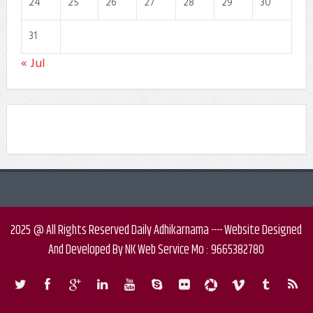
24
25
26
27
28
29
30
31
« Jul
2025 @ All Rights Reserved Daily Adhikarnama ---- Website Designed
And Developed By NK Web Service Mo : 9665382780