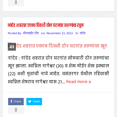
0
नांदेड शहरात एकाच दिवशी दोन घटनांत तरुणांचा खून
Posted By:
ऑनलाईन टीम
on:
November 23, 2022
In:
नांदेड
नांदेड : नांदेड शहरात दोन घटनांत सोमवारी दोन तरुणांचा
खून झाला. स्वप्निल नागेश्वर (३०) व शेख मोईन शेख इक्बाल
(२२) अशी मृतांची नावे आहेत. वसंतनगर येथील रहिवासी
स्वप्निल शेषराव नागेश्वर यास २१...
Read more
Share
Tweet
0