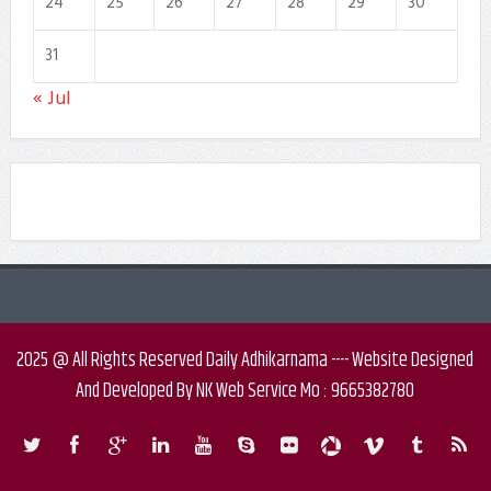
24
25
26
27
28
29
30
31
« Jul
2025 @ All Rights Reserved Daily Adhikarnama ---- Website Designed
And Developed By NK Web Service Mo : 9665382780