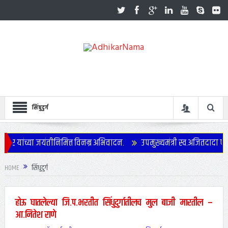
सिंधुदुर्ग
र यांच्या जयंतीनिमित्त विनम्र अभिवादन.
उपमुख्यमंत्री स्व.अजितदादा पवार
HOME
सिंधुदुर्ग
होऊ घातलेल्या जि.प.भरतीत सिंधुदुर्गातीलच मुल बाजी मारतील –
आ.नितेश राणे