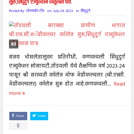
सुरू,सिंधुदुर्ग एज्युकेशन कौतुकास पात्र.
Posted By:
ऑनलाईन टीम
on:
July 24, 2023
In:
सिंधुदुर्ग
संजय भोसलेतालुका प्रतिनीधी, कणकवली सिंधुदुर्ग
एज्युकेशन सोसायटी,तोंडवली येथे शैक्षणिक वर्ष २०२३-२४
पासून श्री सरस्वती कॉलेज ऑफ अँग्रीकल्चलर (बी.एस्सी.
अँग्रीकल्चलर) कॉलेज सुरू होत आहे.कणकवली...
Read
more
Share
Tweet
0