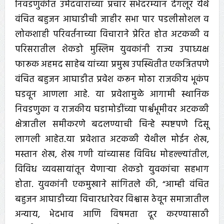
निवडणुकीत उमेदवारांच्या प्रचार सभेदरम्यान देगलूर येथे
वंचित बहुजन आघाडीची जाहीर सभा पार पडलीसोशल व
लोकशाही परिवर्तनाच्या विचाराने प्रेरित होत अटकळी व
परिसरातील शेकडो मुस्लिम युवकांनी राज्य उपाध्यक्ष
फारूक अहमद साहेब यांच्या प्रमुख उपस्थितीत एकत्रितपणे
वंचित बहुजन आघाडीत प्रवेश करून मोठा राजकीय भूकंप
घडवून आणला आहे. या प्रवेशामुळे आगामी स्थानिक
निवडणुका व राजकीय घडामोडींच्या पार्श्वभूमीवर अटकळी
क्षेत्रातील समीकरणे बदलण्याची चिन्हे स्पष्टपणे दिसू
लागली आहेत.या प्रवेशात अटकळी येथील मोईन शेख,
मस्तान शेख, शेख गणी यांच्यासह विविध मोहल्ल्यांतील,
विविध व्यवसायांतून येणाऱ्या शेकडो युवकांचा सहभाग
होता. युवकांनी एकमुखाने सांगितले की, “आम्ही वंचित
बहुजन आघाडीच्या विचारधारेवर विश्वास ठेवून समाजातील
अन्याय, भेदभाव आणि विषमता दूर करण्यासाठी