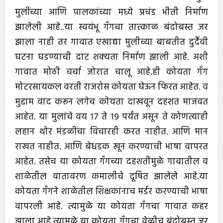
मुलींच्या आणि पालकांच्या मध्ये प्रचंड भीती निर्माण
झालेली आहे..या स्वयंभू गँगचा तात्काळ बंदोबस्त जर
झाला नाही तर गावात एखाद्या मुलीच्या बाबतीत दुर्दैवी
घटना घडण्याची दाट शक्यता निर्माण झाली आहे. अशी
गावात मोठी चर्चा जोरात चालू आहे.ही कोयता गॅंग
मोटरसायकल वरती राजरोस कोयता घेऊन फिरत आहेत. व
मुद्दाम वाद करून लगेच कोयता दाखवून दहशत माजवत
आहेत. या मुलांचे वय १७ ते १९ पर्यंत असून ते कोणत्याही
लहान थोर मंडळींचा विचारही करत नाहीत. आणि मान
राखत नाहीत. आणि बेधडक खून करण्याची भाषा वापरत
आहेत. तसेच या कोयता गँगच्या दहशतीमुळे गावातील व
शाळेतील वातावरण कमालीचे दूषित झालेले आहे.या
कोयता गँगने शाळेतील शिक्षकांनाच मर्डर करण्याची भाषा
वापरली आहे. त्यामुळे या कोयता गँगचा गावात कहर
झाला आहे.त्यामुळे या कोयता गँगचा वेळीच बंदोबस्त जर