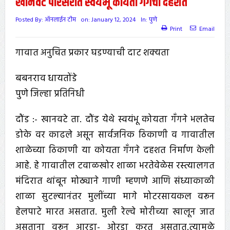
खानवटे परिसरात स्वयंभू कोयता गॅंगची दहशत
Posted By:
ऑनलाईन टीम
on:
January 12, 2024
In:
पुणे
Print
Email
गावात अनुचित प्रकार घडण्याची दाट शक्यता
बबनराव धायतोंडे
पुणे जिल्हा प्रतिनिधी
दौंड :- खानवटे ता. दौंड येथे स्वयंभू कोयता गँगने भलतेच
डोके वर काढले असून सार्वजनिक ठिकाणी व गावातील
शाळेच्या ठिकाणी या कोयता गँगने दहशत निर्माण केली
आहे. हे गावातील टवाळखोर शाळा भरतेवेळेस रस्त्यालगत
मंदिरात थांबून मोठ्याने गाणी म्हणणे आणि संध्याकाळी
शाळा सुटल्यानंतर मुलींच्या मागे मोटरसायकल वरून
हेलपाटे मारत असतात. मुली रेल्वे मोरीच्या खालून जात
असताना वरून आरडा- ओरडा करत असतात.त्यामुळे