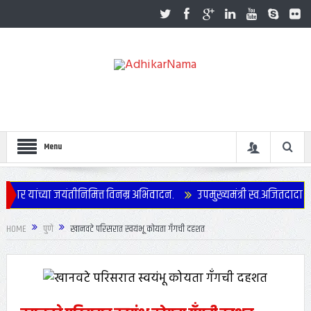
Menu
ार यांच्या जयंतीनिमित्त विनम्र अभिवादन.
उपमुख्यमंत्री स्व.अजितदादा पवा
HOME
पुणे
खानवटे परिसरात स्वयंभू कोयता गॅंगची दहशत