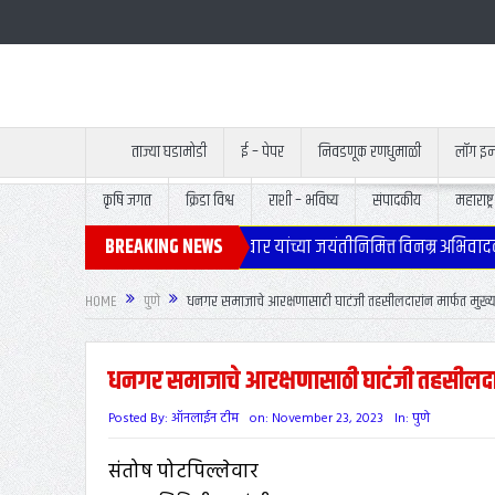
ताज्या घडामोडी
ई – पेपर
निवडणूक रणधुमाळी
लॉग इ
कृषि जगत
क्रिडा विश्व
राशी – भविष्य
संपादकीय
महाराष्ट्र
ेथे उपमुख्यमंत्री स्व.अजितदादा पवार यांच्या जयंतीनिमित्त विनम्र अभिवादन.
BREAKING NEWS
HOME
पुणे
धनगर समाजाचे आरक्षणासाठी घाटंजी तहसीलदारांन मार्फत मुख्यमं
धनगर समाजाचे आरक्षणासाठी घाटंजी तहसीलदारां
Posted By:
ऑनलाईन टीम
on:
November 23, 2023
In:
पुणे
संतोष पोटपिल्लेवार