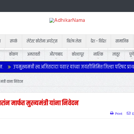
न
संपर्क
लेटेस्ट कोरोना अपडेट्स
विशेष लेख
देश – विदेश
सामाजिक
कोकण
अमरावती
औरंगाबाद
कोल्हापूर
नाशिक
लातूर
पुणे
उपमुख्यमंत्री स्व.अजितदादा पवार यांच्या जयंतीनिमित्त जिल्हा परिषद प्राथम
त्री यांना निवेदन
न मार्फत मुख्यमंत्री यांना निवेदन
Print
E