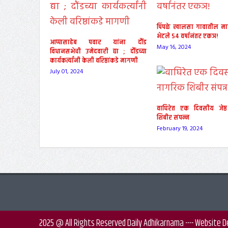
पिंपळे खालसा गावातील माजी 
भेटले ५४ वर्षानंतर एकञ!
आप्पासाहेब पवार यांना दौंड
May 16, 2024
विधानसभेची उमेदवारी द्या ; दौंडच्या
कार्यकर्त्यांनी केली वरिष्ठांकडे मागणी
July 01, 2024
वाघिरेत एक दिवसीय जेष्
शिबीर संपन्न
February 19, 2024
2025 @ All Rights Reserved Daily Adhikarnama ---- Website 