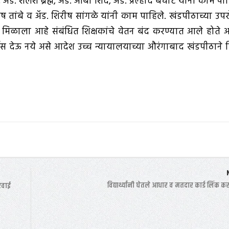
े, अ‍ॅड. शैलेश ब्रह्मे, अ‍ॅड. आबा शिंदे, अ‍ॅड. प्रल्हाद बचाटे यांनी काम पा
ांबे व अ‍ॅड. शिरीष सांगळे यांनी काम पाहिले. खंडपीठाच्या उपर
ा मिळाला आहे संबंधित शिक्षकांचे वेतन बंद करण्यात आले होते
्तास देऊ नये असे आदेश उच्च न्यायालयाच्या औरंगाबाद खंडपीठाने 
विद्यार्थ्यांनी घेतले आधार व मतदार कार्ड लिंक कर
रवाई