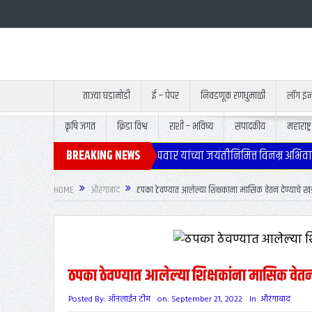
ताज्या घडामोडी
ई – पेपर
निवडणूक रणधुमाळी
लॉग इ
कृषि जगत
क्रिडा विश्व
राशी – भविष्य
संपादकीय
महाराष्ट्र
येथे उपमुख्यमंत्री स्व.अजितदादा पवार यांच्या जयंतीनिमित्त विनम्र अभिवादन.
BREAKING NEWS
HOME
औरंगाबाद
ठपका ठेवण्यात आलेल्या शिक्षकांना मासिक वेतन देण्याचे ख
ठपका ठेवण्यात आलेल्या शिक्षकांना मासिक वेतन
Posted By:
ऑनलाईन टीम
on:
September 21, 2022
In:
औरंगाबाद