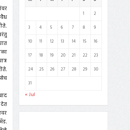
ंवर
1
2
अवैध
ोते.
3
4
5
6
7
8
9
रंतु
10
11
12
13
14
15
16
्यात
टाळा
17
18
19
20
21
22
23
ात्र
ोते.
24
25
26
27
28
29
30
तसेच
31
« Jul
ाबाद
देत
यावर
‍ॅड.