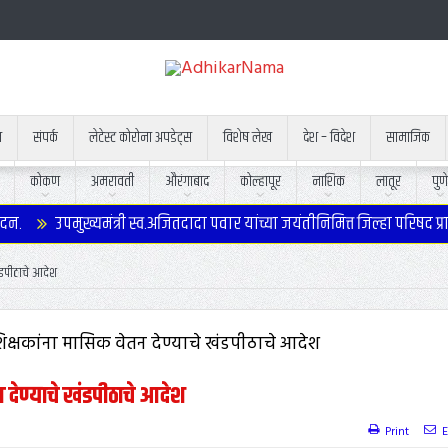
न
संपर्क
लेटेस्ट कोरोना अपडेट्स
विशेष लेख
देश – विदेश
सामाजिक
कोकण
अमरावती
औरंगाबाद
कोल्हापूर
नाशिक
लातूर
पुणे
उपमुख्यमंत्री स्व.अजितदादा पवार यांच्या जयंतीनिमित्त जिल्हा परिषद प्राथ
ंडपीठाचे आदेश
 देण्याचे खंडपीठाचे आदेश
Print
E