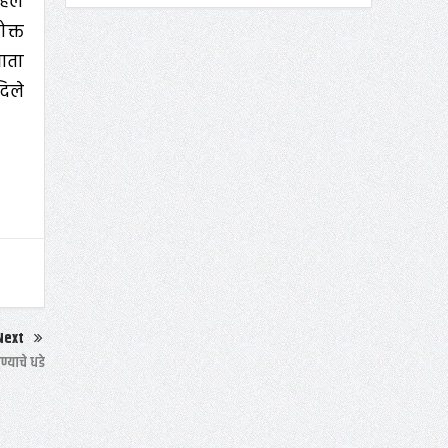
हिले
ोक्त
 आता
दिले
Next
ण्याचे धडे