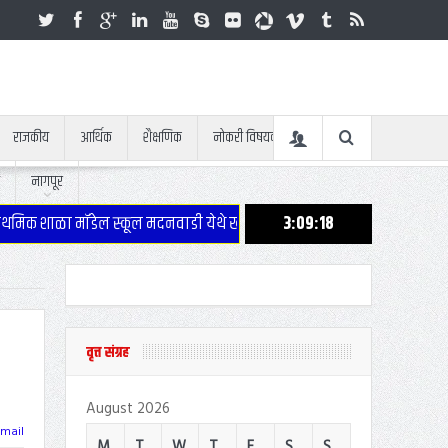
राजकीय
आर्थिक
शैक्षणिक
नोकरी विषयक
नागपूर
मिक शाळा मॉडेल स्कूल मदनवाडी येथे खाऊचे वाटप
3:09:18
तुकाराम महाराज पालखी स
वृत्त संग्रह
August 2026
mail
M
T
W
T
F
S
S