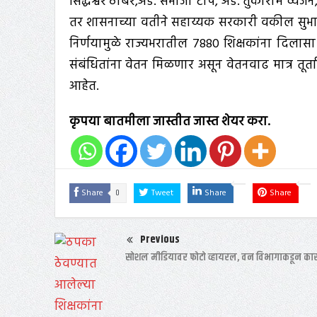
सिद्धेश्वर ठोंबरे,अ‍ॅड. संभाजी टोपे, अ‍ॅड. तुकाराम व्यंजन
तर शासनाच्या वतीने सहाय्यक सरकारी वकील सुभाष त
निर्णयामुळे राज्यभरातील 7880 शिक्षकांना दिलास
संबंधितांना वेतन मिळणार असून वेतनवाढ मात्र तूर
आहेत.
कृपया बातमीला जास्तीत जास्त शेयर करा.
0
Share
Tweet
Share
Share
Previous
सोशल मीडियावर फोटो व्हायरल, वन विभागाकडून का