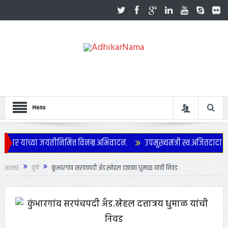
Menu
ार यांच्या जयंतीनिमित्त विनम्र अभिवादन.
उपमुख्यमंत्री स्व.अजितदादा पवार
HOME
पुणे
कुंभारगांव सरपंचपदी अँड.स्नेहल दत्तात्रय धुमाळ यांची निवड