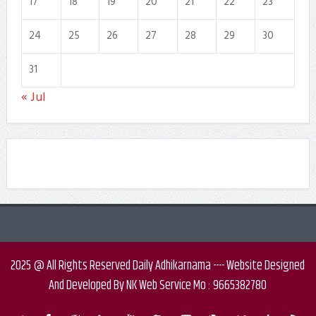
17
18
19
20
21
22
23
24
25
26
27
28
29
30
31
« Jul
2025 @ All Rights Reserved Daily Adhikarnama ---- Website Designed
And Developed By NK Web Service Mo : 9665382780