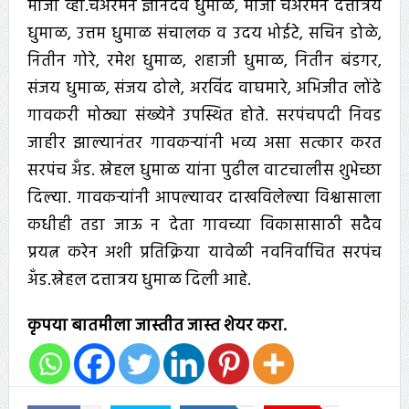
माजी व्हा.चेअरमन ज्ञानदेव धुमाळ, माजी चेअरमन दत्तात्रय
धुमाळ, उत्तम धुमाळ संचालक व उदय भोईटे, सचिन डोळे,
नितीन गोरे, रमेश धुमाळ, शहाजी धुमाळ, नितीन बंडगर,
संजय धुमाळ, संजय ढोले, अरविंद वाघमारे, अभिजीत लोंढे
गावकरी मोठ्या संख्येने उपस्थित होते. सरपंचपदी निवड
जाहीर झाल्यानंतर गावकऱ्यांनी भव्य असा सत्कार करत
सरपंच अँड. स्नेहल धुमाळ यांना पुढील वाटचालीस शुभेच्छा
दिल्या. गावकऱ्यांनी आपल्यावर दाखविलेल्या विश्वासाला
कधीही तडा जाऊ न देता गावच्या विकासासाठी सदैव
प्रयत्न करेन अशी प्रतिक्रिया यावेळी नवनिर्वाचित सरपंच
अँड.स्नेहल दत्तात्रय धुमाळ दिली आहे.
कृपया बातमीला जास्तीत जास्त शेयर करा.