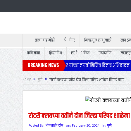
ताज्या घडामोडी
ई – पेपर
निवडणूक रणधुमाळी
लॉग इ
कृषि जगत
क्रिडा विश्व
राशी – भविष्य
संपादकीय
महाराष्ट्र
 उपमुख्यमंत्री स्व.अजितदादा पवार यांच्या जयंतीनिमित्त विनम्र अभिवादन.
BREAKING NEWS
उ
HOME
पुणे
रोटरी क्लबच्या वतीने दोन जिल्हा परिषद शाळेना प्रिंटरचे वाटप
रोटरी क्लबच्या वतीने दोन जिल्हा परिषद शाळेना प्
Posted By:
ऑनलाईन टीम
on:
February 20, 2024
In:
पुणे