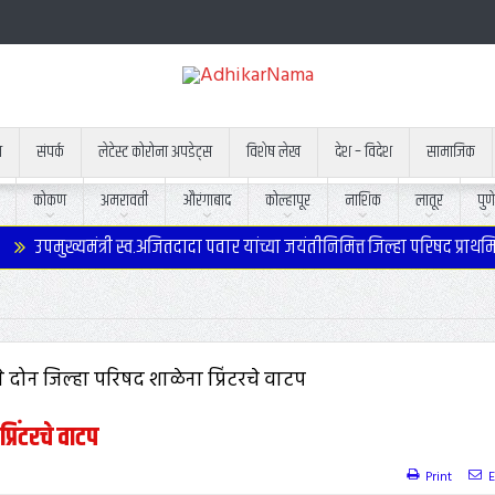
न
संपर्क
लेटेस्ट कोरोना अपडेट्स
विशेष लेख
देश – विदेश
सामाजिक
कोकण
अमरावती
औरंगाबाद
कोल्हापूर
नाशिक
लातूर
पुणे
पमुख्यमंत्री स्व.अजितदादा पवार यांच्या जयंतीनिमित्त जिल्हा परिषद प्राथमिक 
रिंटरचे वाटप
Print
E