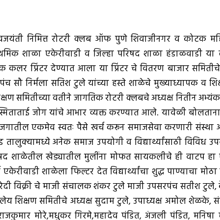
िवजयंती निमित्त रोटरी क्लब ऑफ पुणे शिवाजीनगर व कोटक महिंद
प्राथमिक शाळा एकेरीवाडी व जिल्हा परिषद शाळा हंडाळवाडी या 
एक कलर प्रिंटर देण्यात आला या प्रिंटर चे वितरण बाजार समितीच
च सौ निर्मला सतिश टुले यांच्या हस्ते शाळेचे मुख्याध्यापक व शि
क्षण समितीच्या वतीने जागतिक रोटरी क्लबचे अध्यक्ष नितीन अभ्यं
.स्मिताताई जोग यांचे आभार व्यक्त करण्यात आले. यावेळी बोलतान
जगातील एकमेव स्वतः पैसे खर्च करून समाजसेवा करणारी संस्था 
ड तालुक्यामध्ये अनेक समाज उपयोगी व विद्यार्थ्यांसाठी विविध उप
रिषद शाळेतील खेड्यातील मुलींना मोफत सायकलीचे ही वाटप हा
ेरीवाडी शाळेला फिल्टर देत विद्यार्थ्यांचा शुद्ध पाण्याचा मोठा प्
दी विक्री चे माजी संचालक शंकर टुले माजी उपसरपंच सतीश टुले, के
लेय शिक्षण समितीचे अध्यक्ष सुदाम टुले, उपाध्यक्ष अमोल शेळके, 
ले,राजकुमार मोरे,मधुकर गिरमे,महादेव पंडित, अंजली पंडित, मनिषा 