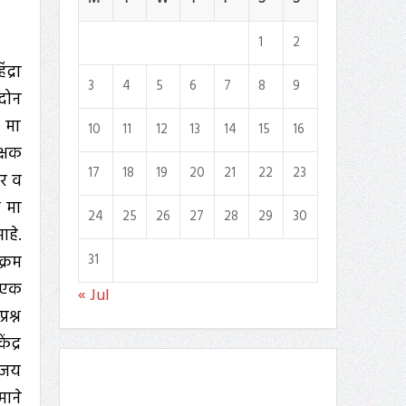
1
2
्रा
3
4
5
6
7
8
9
दोन
े मा
10
11
12
13
14
15
16
क्षक
17
18
19
20
21
22
23
कर व
ा मा
24
25
26
27
28
29
30
आहे.
31
क्रम
 एक
« Jul
रश्न
ंद्र
संजय
माने