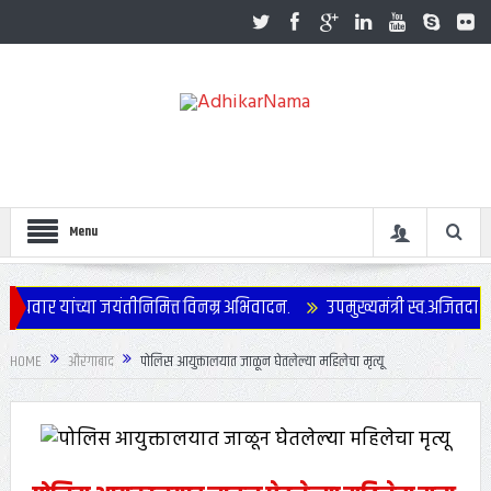
Menu
पवार यांच्या जयंतीनिमित्त विनम्र अभिवादन.
उपमुख्यमंत्री स्व.अजितदादा प
वाढदिवस साजरा
HOME
औरंगाबाद
पोलिस आयुक्तालयात जाळून घेतलेल्या महिलेचा मृत्यू