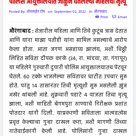
पोलिस आयुक्तालयात जाळून घेतलेल्या महिलेचा मृत्यू
Posted By:
ऑनलाईन टीम
on:
September 02, 2022
In:
औरंगाबाद
Print
Email
औरंगाबाद :
शेजारील महिला आणि तिचे कुटूंब त्रास देतात
आणि यांना माझा पतीही यांना सामिल असल्याचे आरोप
केला होता. आता जगणं असहाय्य झालंय, अशी चिठ्ठी
लिहित सविता दीपक काळे (३४, रा. मांडवा, ता. गंगापूर)
या महिलेने गुरुवारी दुपारी पोलिस आयुक्तालयातच पेटवून
घेतले. ६० टक्के भाजलेल्या सवितावर घाटीत उपचार सुरू
होते. परंतु १४ तासांनंतर तिची मृत्यूशी सुरू असलेली झुंज
अखेर थांबली आहे. शुक्रवारी पहाटे ४ वाजता तिचा मृत्यू
झाला, अशी माहिती बेगमपुरा ठाण्याचे निरीक्षक प्रशांत
पोतदार यांनी दिली. याप्रकरणी सविताला आत्महत्येस
प्रवृत्त केल्याचा गुन्हा दाखल करा, अशी मागणी तिच्या
नातेवाईकांनी केली आहे. पोलिसांनी गुन्हा दाखल