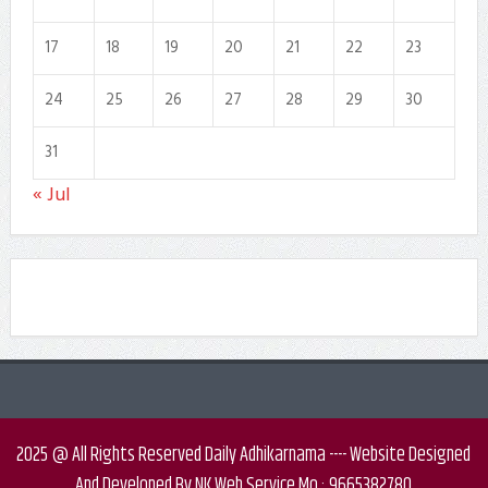
17
18
19
20
21
22
23
24
25
26
27
28
29
30
31
« Jul
2025 @ All Rights Reserved Daily Adhikarnama ---- Website Designed
And Developed By NK Web Service Mo : 9665382780