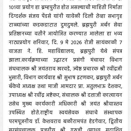
१०१वा प्रयोग हा ब्रम्हपुरीत होत असल्याची माहिती निर्माता
दिग्दर्शक संजय पेंडसे यांनी यावेळी दिली तेव्हा सभागृह
टाळ्यांच्या कडकडाटात दुमदुमले. ब्रह्मपुरी अर्बन सेवा
प्रतिष्ठानच्या वतीने आयोजित करण्यात आलेला हा भव्य
नाट्यप्रयोग शनिवार, दि. ९ मे २०२६ रोजी सायंकाळी ७
वाजता ने. हि. महाविद्यालय, ब्रह्मपुरी येथे संपन्न
झाला.कार्यक्रमाच्या उद्घाटन प्रसंगी मंचावर विभाग
संघचालक श्री जयंतराव खरवडे, ज्येष्ठ प्रचारक श्री रवींद्रजी
भुसारी, विभाग कार्यवाह श्री सुभाष इटणकर, ब्रह्मपुरी अर्बन
बँकेचे अध्यक्ष तथा माजी आमदार प्रा. अतुलभाऊ देशकर,
उपाध्यक्ष श्री रवींद्र अष्टेकर, संचालक श्री दत्ताजी कात्यायन
तसेच मुख्य कार्यकारी अधिकारी श्री जयंत श्रीवास्तव
उपस्थित होते.राष्ट्रीय स्वयंसेवक संघाचे संस्थापक
परमपूजनीय डॉ. केशवराव बळीरामपंत हेडगेवार, द्वितीय
सरसंघचालक पूजनीय श्री गुरुजी (माधव सदाशिव