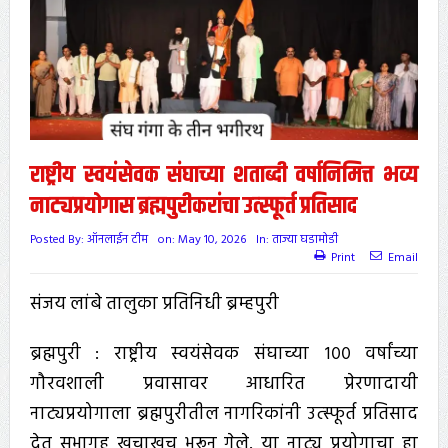
राष्ट्रीय स्वयंसेवक संघाच्या शताब्दी वर्षानिमित्त भव्य
नाट्यप्रयोगास ब्रह्मपुरीकरांचा उत्स्फूर्त प्रतिसाद
Posted By:
ऑनलाईन टीम
on:
May 10, 2026
In:
ताज्या घडामोडी
Print
Email
संजय लांबे तालुका प्रतिनिधी ब्रम्हपुरी
ब्रह्मपुरी : राष्ट्रीय स्वयंसेवक संघाच्या १०० वर्षांच्या
गौरवशाली प्रवासावर आधारित प्रेरणादायी
नाट्यप्रयोगाला ब्रह्मपुरीतील नागरिकांनी उत्स्फूर्त प्रतिसाद
देत सभागृह खचाखच भरून गेले. या नाट्य प्रयोगाचा हा