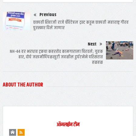
Previous
छत्रपती शिवाजी राजे चँरिटेबल ट्रस्ट कडून छत्रपती महाराष्ट्र गौरव
पुरस्कार दिले जाणार
Next
NH-44 वर भरधाव ट्रकचा कहररोड कामगाराला चिरडले; युवक
ठार, दोघे जखमीपिंपळखुटी जवळील दुर्घटनेने परिसरात
हळहळ
ABOUT THE AUTHOR
ऑनलाईन टीम