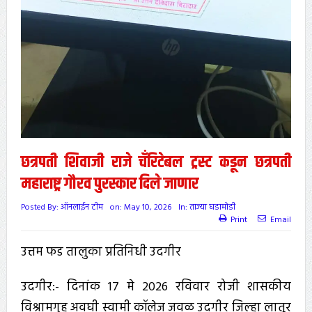
छत्रपती शिवाजी राजे चँरिटेबल ट्रस्ट कडून छत्रपती
महाराष्ट्र गौरव पुरस्कार दिले जाणार
Posted By:
ऑनलाईन टीम
on:
May 10, 2026
In:
ताज्या घडामोडी
Print
Email
उत्तम फड तालुका प्रतिनिधी उदगीर
उदगीर:- दिनांक 17 मे 2026 रविवार रोजी शासकीय
विश्रामगृह अवघी स्वामी कॉलेज जवळ उदगीर जिल्हा लातूर