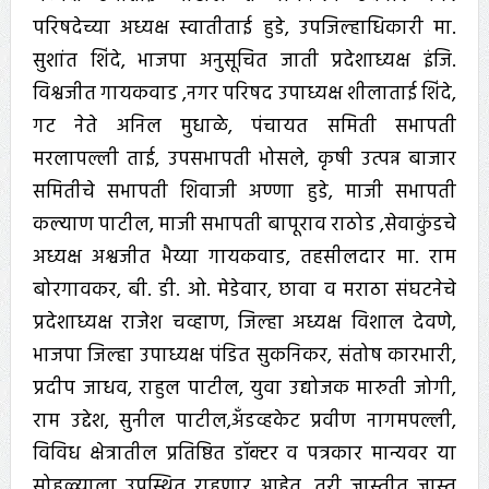
परिषदेच्या अध्यक्ष स्वातीताई हुडे, उपजिल्हाधिकारी मा.
सुशांत शिंदे, भाजपा अनुसूचित जाती प्रदेशाध्यक्ष इंजि.
विश्वजीत गायकवाड ,नगर परिषद उपाध्यक्ष शीलाताई शिंदे,
गट नेते अनिल मुधाळे, पंचायत समिती सभापती
मरलापल्ली ताई, उपसभापती भोसले, कृषी उत्पन्न बाजार
समितीचे सभापती शिवाजी अण्णा हुडे, माजी सभापती
कल्याण पाटील, माजी सभापती बापूराव राठोड ,सेवाकुंडचे
अध्यक्ष अश्वजीत भैय्या गायकवाड, तहसीलदार मा. राम
बोरगावकर, बी. डी. ओ. मेडेवार, छावा व मराठा संघटनेचे
प्रदेशाध्यक्ष राजेश चव्हाण, जिल्हा अध्यक्ष विशाल देवणे,
भाजपा जिल्हा उपाध्यक्ष पंडित सुकनिकर, संतोष कारभारी,
प्रदीप जाधव, राहुल पाटील, युवा उद्योजक मारुती जोगी,
राम उद्देश, सुनील पाटील,अँडव्हकेट प्रवीण नागमपल्ली,
विविध क्षेत्रातील प्रतिष्ठित डॉक्टर व पत्रकार मान्यवर या
सोहळ्याला उपस्थित राहणार आहेत. तरी जास्तीत जास्त