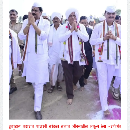
तुकाराम महाराज पालखी सोहळा समाज जीवनातील अमूल्य ठेवा –हर्षवर्धन