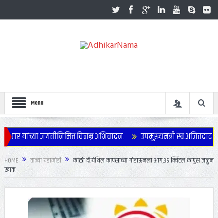
Menu
ांच्या जयंतीनिमित्त विनम्र अभिवादन.
उपमुख्यमंत्री स्व.अजितदादा पवार या
स साजरा
HOME
ताज्या घडामोडी
काळी दौ.येथिल कापसाच्या गोडाऊनला आग,३५ क्विंटल कापुस जळुन
खाक