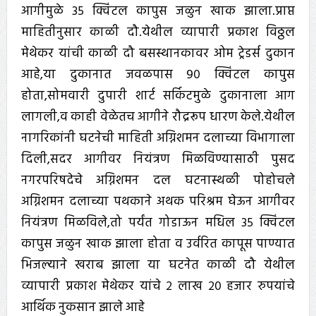
आगीमुळे ३५ क्विंटल कापुस जळुन खाक झाला.प्राप्त
माहितीनुसार काळी दौ.येथील व्यापारी प्रकाश विठ्ठल
मेथेकर यांची काळी दौ बसस्थानकावर ओम ट्रेडर्स दुकान
आहे,या दुकानात जवळपास ९० क्विंटल कापुस
होता,सोमवारी दुपारी शार्ट सर्किटमुळे दुकानाला आग
लागली,व काही वेळेतच आगीने रौद्ररूप धारण केले.येथील
नागरिकांनी घटनेची माहिती अग्निशमन दलाच्या विभागाला
दिली,सदर आगीवर नियंत्रण मिळविण्यासाठी पुसद
नगरपरिषदेचे अग्निशमन दल घटनास्थळी पोहोचले
अग्निशमन दलाच्या पथकाने अथक परिश्रम घेऊन आगीवर
नियंत्रण मिळविले,तो पर्यंत गोडाऊन मधिल ३५ क्विंटल
कापुस जळुन खाक झाला होता व उर्वरित कापूस पाण्यात
भिजल्याने खराब झाला या घटनेत काळी दौ येथील
व्यापारी प्रकाश मेथेकर यांचे २ लाख २० हजार रुपयांचे
आर्थिक नुकसान झाले आहे