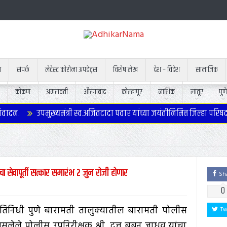
न
संपर्क
लेटेस्ट कोरोना अपडेट्स
विशेष लेख
देश – विदेश
सामाजिक
कोकण
अमरावती
औरंगाबाद
कोल्हापूर
नाशिक
लातूर
पुणे
ादन.
उपमुख्यमंत्री स्व.अजितदादा पवार यांच्या जयंतीनिमित्त जिल्हा परिषद
ा सेवापूर्ती सत्कार समारंभ २ जुन रोजी होणार
Sh
0
प्रतिनिधी पुणे बारामती तालुक्यातील बारामती पोलीस
Tw
 असलेले पोलीस उपनिरीक्षक श्री. दत्तु बबन जाधव यांचा