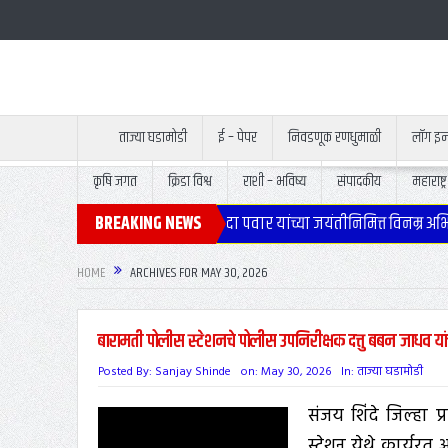
ताज्या घडामोडी
ई – पेपर
निवडणूक रणधुमाळी
लॉग इ
कृषि जगत
क्रिडा विश्व
राशी – भविष्य
संपादकीय
महाराष्ट्र
नवाडी येथे उपमुख्यमंत्री स्व.अजितदादा पवार यांच्या जयंतीनिमित्त विनम्र अभिव
BREAKING NEWS
HOME
ARCHIVES FOR MAY 30, 2026
बारामती पोलीस स्टेशनचे पोलीस उपनिरीक्षक दत्तु बबन जाधव यांच
Posted By:
Sanjay Shinde
on:
May 30, 2026
In:
ताज्या घडामोडी
संजय शिंदे जिल्हा 
स्टेशन येथे कार्यरत