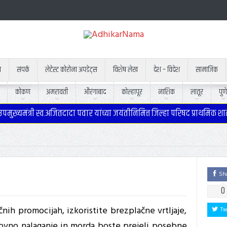
न
संपर्क
लेटेस्ट कोरोना अपडेट्स
विशेष लेख
देश – विदेश
सामाजिक
कोकण
अमरावती
औरंगाबाद
कोल्हापूर
नाशिक
लातूर
पुणे
ुख्यमंत्री स्व.अजितदादा पवार यांच्या जयंतीनिमित्त जिल्हा परिषद प्राथमिक शा
Sh
0
nih promocijah, izkoristite brezplačne vrtljaje,
Tw
vno nalaganje in morda boste prejeli posebne