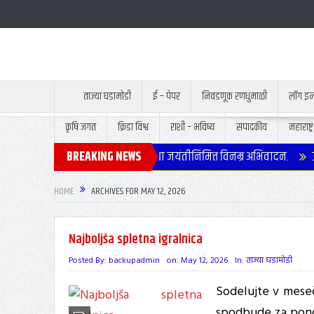
ताज्या घडामोडी
ई – पेपर
निवडणूक रणधुमाळी
लॉग इ
कृषि जगत
क्रिडा विश्व
राशी – भविष्य
संपादकीय
महाराष्ट्र
पमुख्यमंत्री स्व.अजितदादा पवार यांच्या जयंतीनिमित्त विनम्र अभिवादन.
BREAKING NEWS
उपम
HOME
ARCHIVES FOR MAY 12, 2026
Najboljša spletna igralnica
Posted By:
backupadmin
on:
May 12, 2026
In:
ताज्या घडामोडी
Sodelujte v meseč
spodbude za pono