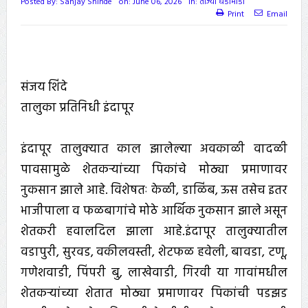
Posted By:
Sanjay Shinde
on:
June 06, 2026
In:
ताज्या घडामोडी
Print
Email
संजय शिंदे
तालुका प्रतिनिधी इंदापूर
इंदापूर तालुक्यात काल झालेल्या अवकाळी वादळी
पावसामुळे शेतकऱ्यांच्या पिकांचे मोठ्या प्रमाणावर
नुकसान झाले आहे. विशेषतः केळी, डाळिंब, ऊस तसेच इतर
भाजीपाला व फळबागांचे मोठे आर्थिक नुकसान झाले असून
शेतकरी हवालदिल झाला आहे.इंदापूर तालुक्यातील
वडापुरी, सुरवड, वकीलवस्ती, शेटफळ हवेली, बावडा, टणू,
गणेशवाडी, पिंपरी बु, लाखेवाडी, गिरवी या गावांमधील
शेतकऱ्यांच्या शेतात मोठ्या प्रमाणावर पिकांची पडझड