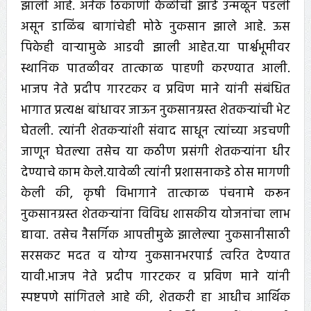
झाली आहे. अनेक ठिकाणी केळीची झाडे उन्मळून पडली
असून डाळिंब बागांचेही मोठे नुकसान झाले आहे. ऊस
पिकेही वाऱ्यामुळे आडवी झाली आहेत.या पार्श्वभूमीवर
स्थानिक पातळीवर तात्काळ पाहणी करण्यात आली.
भाजप नेते प्रदीप गारटकर व प्रविण माने यांनी संबंधित
भागात प्रत्यक्ष बांधावर जाऊन नुकसानग्रस्त शेतकऱ्यांची भेट
घेतली. त्यांनी शेतकऱ्यांशी संवाद साधून त्यांच्या अडचणी
जाणून घेतल्या तसेच या कठीण प्रसंगी शेतकऱ्यांना धीर
देण्याचे काम केले.यावेळी त्यांनी प्रशासनाकडे ठोस मागणी
केली की, कृषी विभागाने तात्काळ पंचनामे करून
नुकसानग्रस्त शेतकऱ्यांना विविध शासकीय योजनांचा लाभ
द्यावा. तसेच नैसर्गिक आपत्तीमुळे झालेल्या नुकसानीसाठी
सरसकट मदत व योग्य नुकसानभरपाई त्वरित देण्यात
यावी.भाजप नेते प्रदीप गारटकर व प्रविण माने यांनी
स्पष्टपणे सांगितले आहे की, शेतकरी हा आधीच आर्थिक