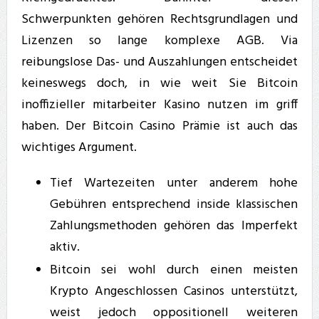
Schwerpunkten gehören Rechtsgrundlagen und
Lizenzen so lange komplexe AGB. Via
reibungslose Das- und Auszahlungen entscheidet
keineswegs doch, in wie weit Sie Bitcoin
inoffizieller mitarbeiter Kasino nutzen im griff
haben. Der Bitcoin Casino Prämie ist auch das
wichtiges Argument.
Tief Wartezeiten unter anderem hohe
Gebühren entsprechend inside klassischen
Zahlungsmethoden gehören das Imperfekt
aktiv.
Bitcoin sei wohl durch einen meisten
Krypto Angeschlossen Casinos unterstützt,
weist jedoch oppositionell weiteren