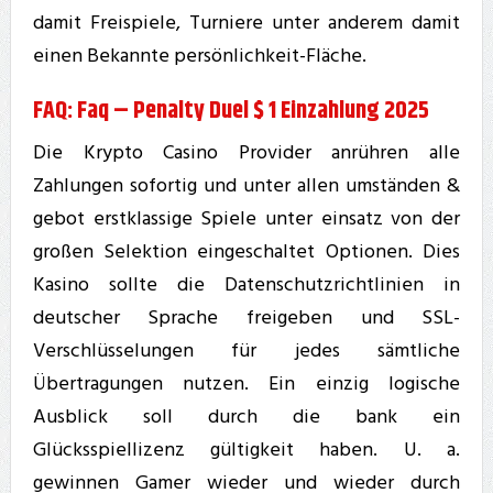
damit Freispiele, Turniere unter anderem damit
einen Bekannte persönlichkeit-Fläche.
FAQ: Faq – Penalty Duel $ 1 Einzahlung 2025
Die Krypto Casino Provider anrühren alle
Zahlungen sofortig und unter allen umständen &
gebot erstklassige Spiele unter einsatz von der
großen Selektion eingeschaltet Optionen. Dies
Kasino sollte die Datenschutzrichtlinien in
deutscher Sprache freigeben und SSL-
Verschlüsselungen für jedes sämtliche
Übertragungen nutzen. Ein einzig logische
Ausblick soll durch die bank ein
Glücksspiellizenz gültigkeit haben. U. a.
gewinnen Gamer wieder und wieder durch