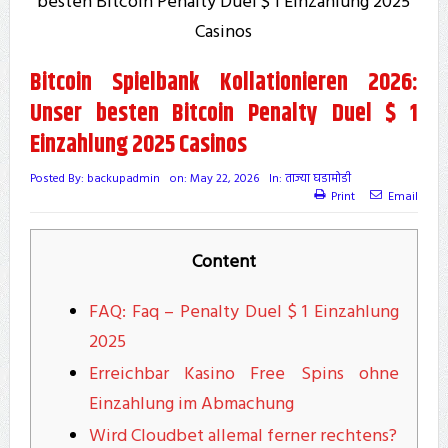
Bitcoin Spielbank Kollationieren 2026:
Unser besten Bitcoin Penalty Duel $ 1
Einzahlung 2025 Casinos
Posted By:
backupadmin
on:
May 22, 2026
In:
ताज्या घडामोडी
Print
Email
Content
FAQ: Faq – Penalty Duel $ 1 Einzahlung
2025
Erreichbar Kasino Free Spins ohne
Einzahlung im Abmachung
Wird Cloudbet allemal ferner rechtens?