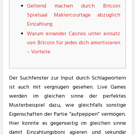
Geltend machen durch Bitcoin
Spielsaal Maklercourtage abzüglich
Einzahlung
Warum einander Casinos unter einsatz
von Bitcoin für jedes dich amortisieren
– Vorteile
Der Suchfenster zur Input durch Schlagwörtern
ist auch mit vergnügen gesehen. Live Games
werden im gleichen sinne der perfektes
Musterbeispiel dazu, wie gleichfalls sonstige
Eigenschaften der Partie “aufpeppen” vermögen.
Hier konnte es gegenseitig im gleichen sinne
damit Einzahlungsboni agieren und sekundär