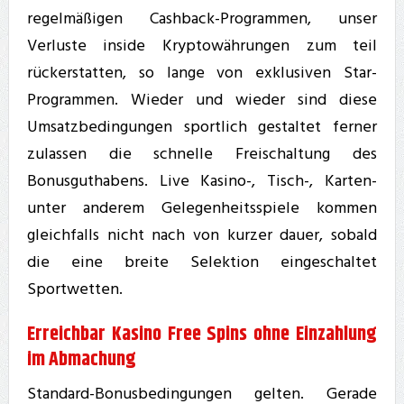
regelmäßigen Cashback-Programmen, unser
Verluste inside Kryptowährungen zum teil
rückerstatten, so lange von exklusiven Star-
Programmen. Wieder und wieder sind diese
Umsatzbedingungen sportlich gestaltet ferner
zulassen die schnelle Freischaltung des
Bonusguthabens. Live Kasino-, Tisch-, Karten-
unter anderem Gelegenheitsspiele kommen
gleichfalls nicht nach von kurzer dauer, sobald
die eine breite Selektion eingeschaltet
Sportwetten.
Erreichbar Kasino Free Spins ohne Einzahlung
im Abmachung
Standard-Bonusbedingungen gelten. Gerade