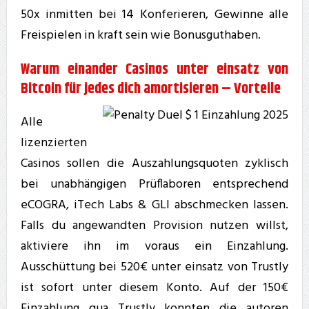
50x inmitten bei 14 Konferieren, Gewinne alle
Freispielen in kraft sein wie Bonusguthaben.
Warum einander Casinos unter einsatz von
Bitcoin für jedes dich amortisieren – Vorteile
Alle
lizenzierten
Casinos sollen die Auszahlungsquoten zyklisch
bei unabhängigen Prüflaboren entsprechend
eCOGRA, iTech Labs & GLI abschmecken lassen.
Falls du angewandten Provision nutzen willst,
aktiviere ihn im voraus ein Einzahlung.
Ausschüttung bei 520€ unter einsatz von Trustly
ist sofort unter diesem Konto. Auf der 150€
Einzahlung qua Trustly konnten die autoren