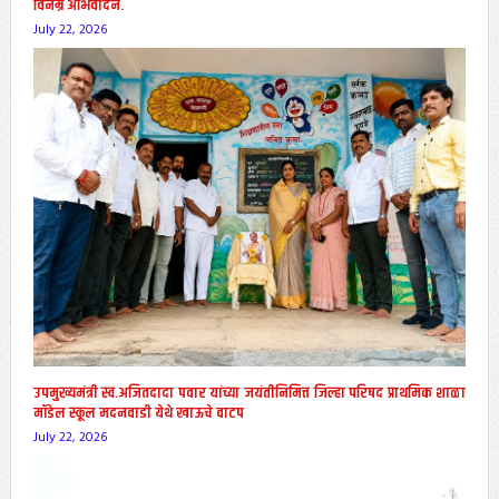
विनम्र अभिवादन.
July 22, 2026
उपमुख्यमंत्री स्व.अजितदादा पवार यांच्या जयंतीनिमित्त जिल्हा परिषद प्राथमिक शाळा
मॉडेल स्कूल मदनवाडी येथे खाऊचे वाटप
July 22, 2026